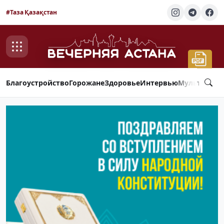
#Таза Қазақстан
Благоустройство
Горожане
Здоровье
Интервью
Мультимед