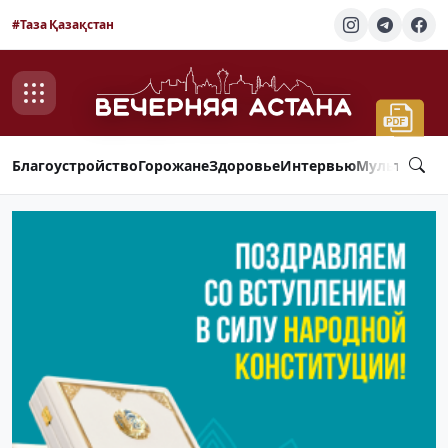
#Таза Қазақстан
Благоустройство
Горожане
Здоровье
Интервью
Мультимед