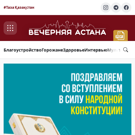
#Таза Қазақстан
Благоустройство
Горожане
Здоровье
Интервью
Мультимед