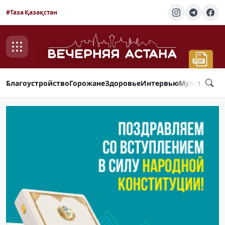
#Таза Қазақстан
Благоустройство
Горожане
Здоровье
Интервью
Мультимед