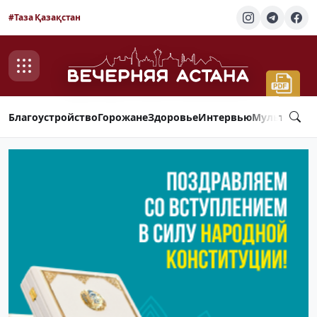
#Таза Қазақстан
Благоустройство
Горожане
Здоровье
Интервью
Мультимед