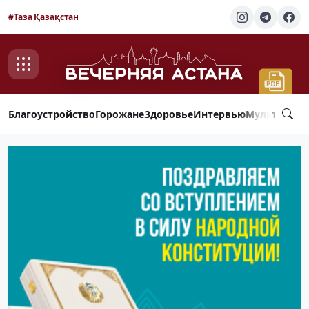
#Таза Қазақстан
Благоустройство
Горожане
Здоровье
Интервью
Мультимед