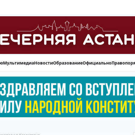
ью
Мультимедиа
Новости
Образование
Официально
Правопор
иковали в Казахстане