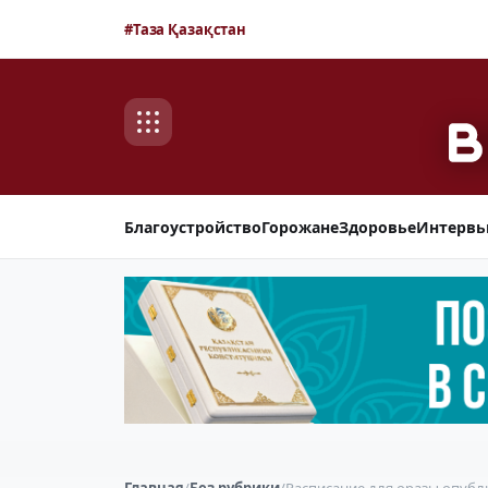
#Таза Қазақстан
Благоустройство
Горожане
Здоровье
Интерв
Главная
/
Без рубрики
/
Расписание для оразы опубл