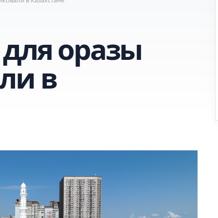
 для оразы
ли в