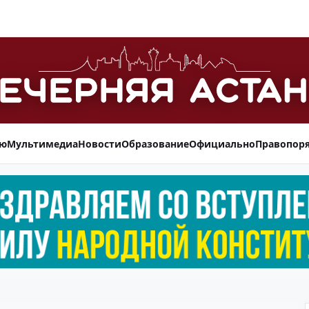
ью
Мультимедиа
Новости
Образование
Официально
Правопор