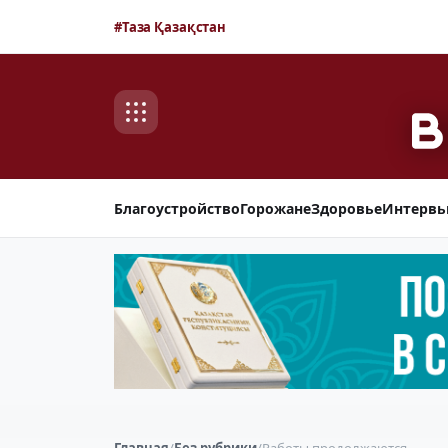
#Таза Қазақстан
Благоустройство
Горожане
Здоровье
Интерв
Главная
/
Без рубрики
/
Работы продолжаются