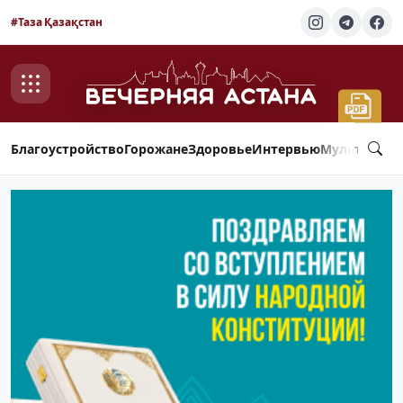
#Таза Қазақстан
Благоустройство
Горожане
Здоровье
Интервью
Мультимед