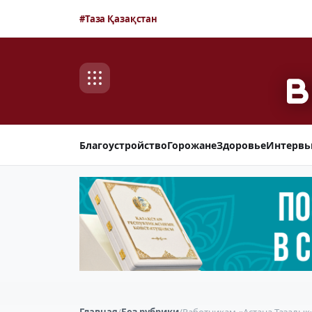
#Таза Қазақстан
Благоустройство
Горожане
Здоровье
Интерв
Главная
/
Без рубрики
/
Работникам «Астана Тазалык