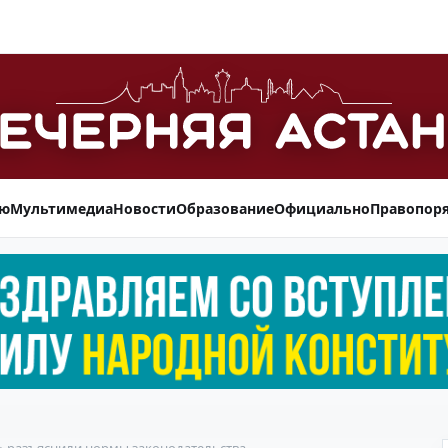
ью
Мультимедиа
Новости
Образование
Официально
Правопор
» разъяснили нормы законодательства