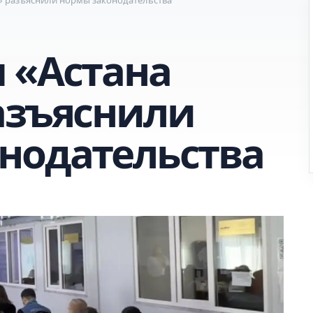
 «Астана
азъяснили
нодательства