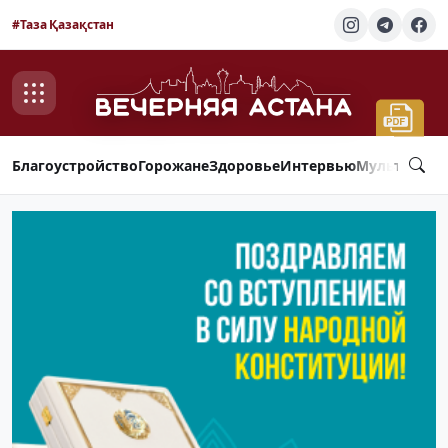
#Таза Қазақстан
Благоустройство
Горожане
Здоровье
Интервью
Мультимед