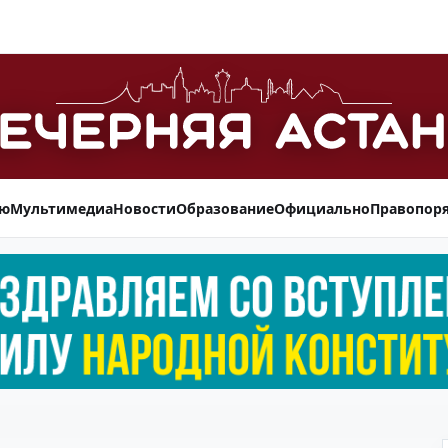
ью
Мультимедиа
Новости
Образование
Официально
Правопор