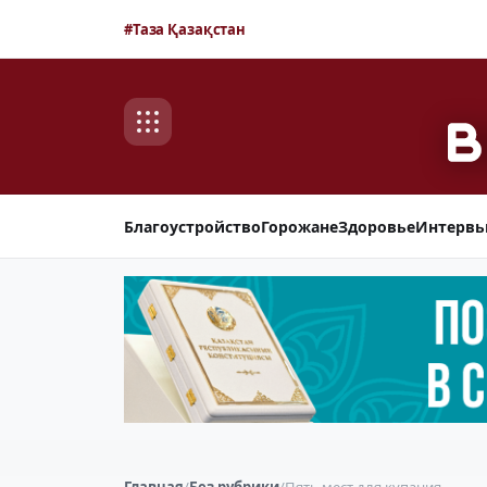
#Таза Қазақстан
Благоустройство
Горожане
Здоровье
Интерв
Главная
/
Без рубрики
/
Пять мест для купания