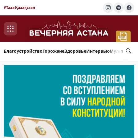
#Таза Қазақстан
Благоустройство
Горожане
Здоровье
Интервью
Мультимед