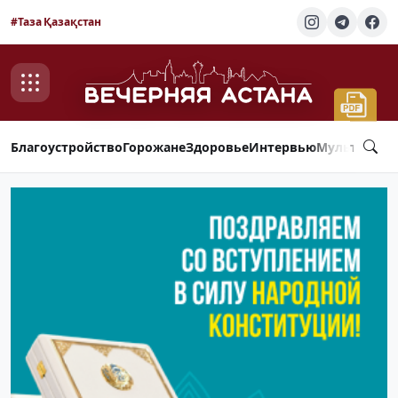
#Таза Қазақстан
Благоустройство
Горожане
Здоровье
Интервью
Мультимед