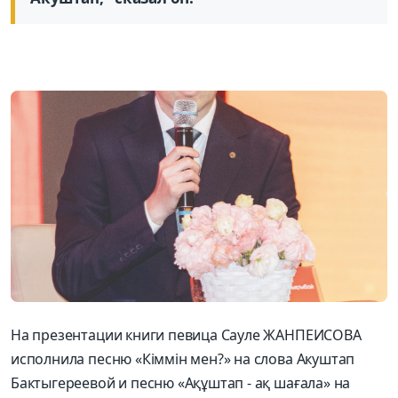
На презентации книги певица Сауле ЖАНПЕИСОВА
исполнила песню «Кіммін мен?» на слова Акуштап
Бактыгереевой и песню «Ақұштап - ақ шағала» на