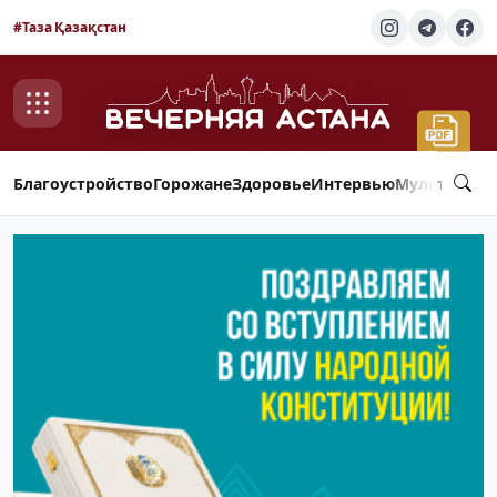
#Таза Қазақстан
Благоустройство
Горожане
Здоровье
Интервью
Мультимед