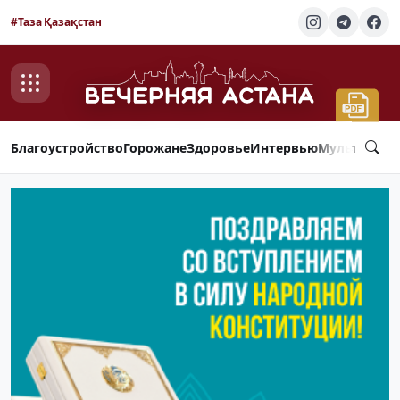
#Таза Қазақстан
Благоустройство
Горожане
Здоровье
Интервью
Мультимед