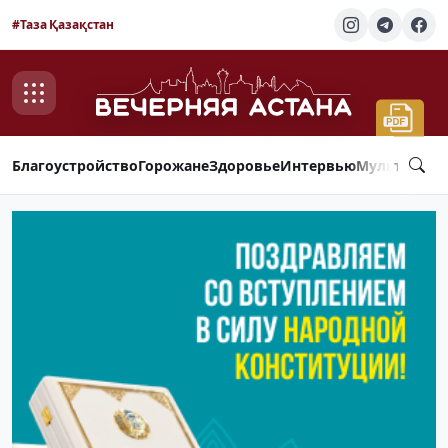
#Таза Қазақстан
Благоустройство
Горожане
Здоровье
Интервью
Мультимед