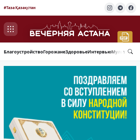
#Таза Қазақстан
Благоустройство
Горожане
Здоровье
Интервью
Мультимед