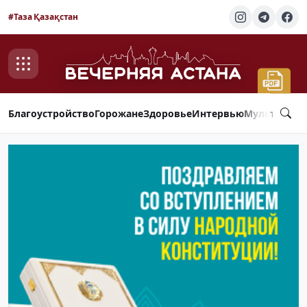
#Таза Қазақстан
Благоустройство
Горожане
Здоровье
Интервью
Мультимед