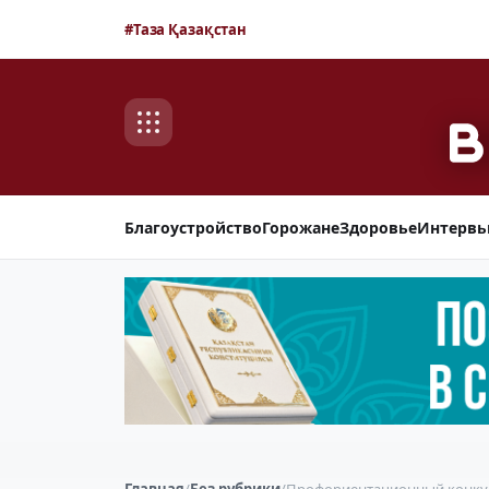
#Таза Қазақстан
Благоустройство
Горожане
Здоровье
Интерв
Главная
/
Без рубрики
/
Профориентационный конкур