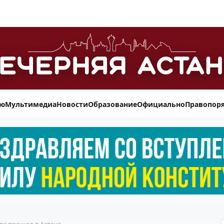
ью
Мультимедиа
Новости
Образование
Официально
Правопор
с прошел в Астане