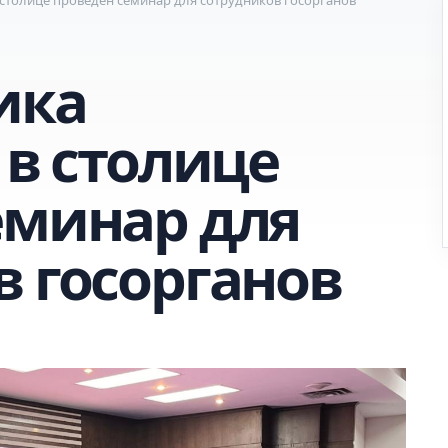
ика
 в столице
еминар для
в госорганов