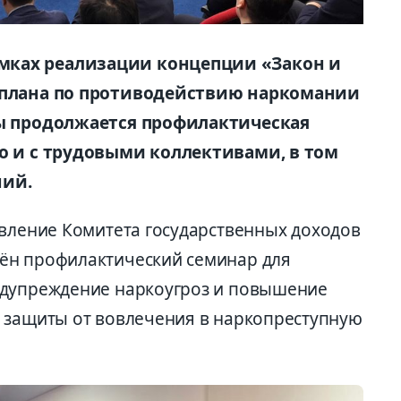
мках реализации концепции «Закон и
о плана по противодействию наркомании
ды продолжается профилактическая
но и с трудовыми коллективами, в том
ний.
вление Комитета государственных доходов
ён профилактический семинар для
едупреждение
наркоугроз
и повышение
 защиты от вовлечения в
наркопреступную