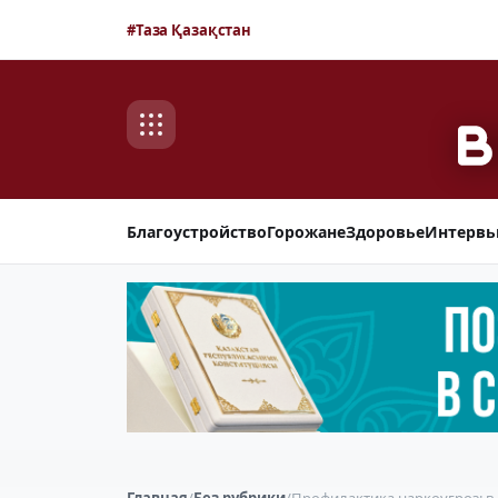
#Таза Қазақстан
Благоустройство
Горожане
Здоровье
Интерв
Главная
/
Без рубрики
/
Профилактика наркоугроз: в