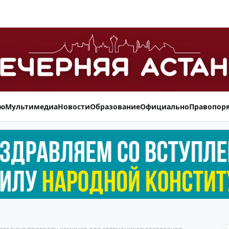
ью
Мультимедиа
Новости
Образование
Официально
Правопор
 столице проведён семинар для сотрудников госорганов