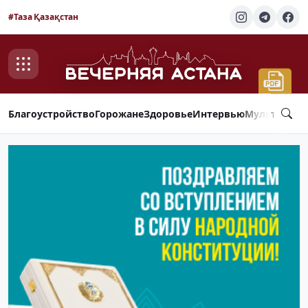
#Таза Қазақстан
Благоустройство
Горожане
Здоровье
Интервью
Мультимед