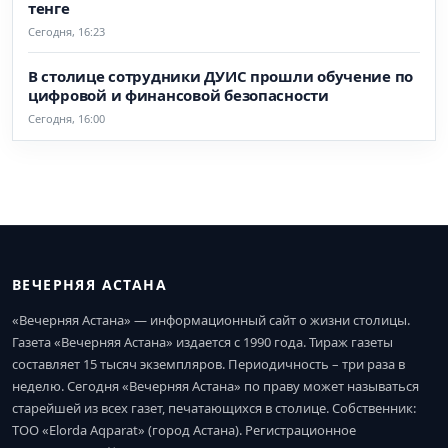
тенге
Сегодня, 16:23
В столице сотрудники ДУИС прошли обучение по
цифровой и финансовой безопасности
Сегодня, 16:00
ВЕЧЕРНЯЯ АСТАНА
«Вечерняя Астана» — информационный сайт о жизни столицы.
Газета «Вечерняя Астана» издается с 1990 года. Тираж газеты
составляет 15 тысяч экземпляров. Периодичность – три раза в
неделю. Сегодня «Вечерняя Астана» по праву может называться
старейшей из всех газет, печатающихся в столице. Собственник:
ТОО «Elorda Aqparat» (город Астана). Регистрационное