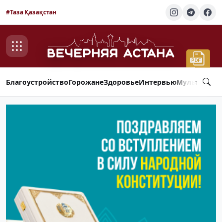
#Таза Қазақстан
Благоустройство
Горожане
Здоровье
Интервью
Мультимед