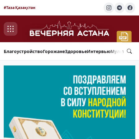
#Таза Қазақстан
Благоустройство
Горожане
Здоровье
Интервью
Мультимед