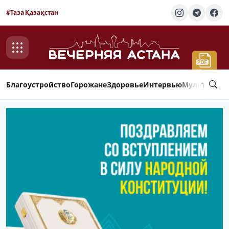
#Таза Қазақстан
Благоустройство
Горожане
Здоровье
Интервью
Мультимед