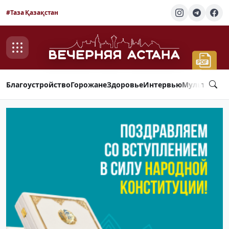
#Таза Қазақстан
Благоустройство
Горожане
Здоровье
Интервью
Мультимед