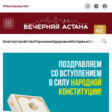
#Таза Қазақстан
Благоустройство
Горожане
Здоровье
Интервью
Мультимед