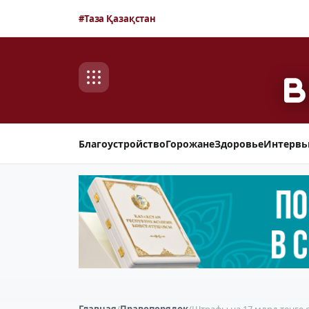
#Таза Қазақстан
Благоустройство
Горожане
Здоровье
Интерв
Главная
/
Правопорядок
/
Штрафы на 17 млрд тенге 