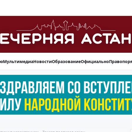
ью
Мультимедиа
Новости
Образование
Официально
Правопор
спишут казахстанцам – Токаев подписал закон