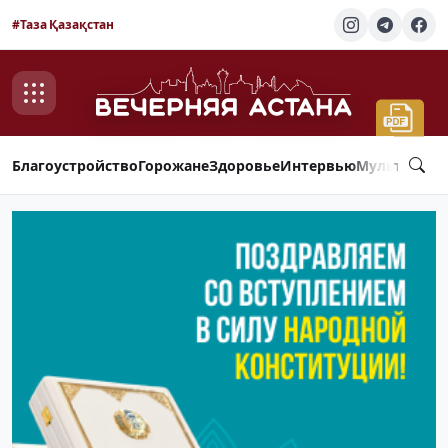
#Таза Қазақстан
Благоустройство
Горожане
Здоровье
Интервью
Мультимед