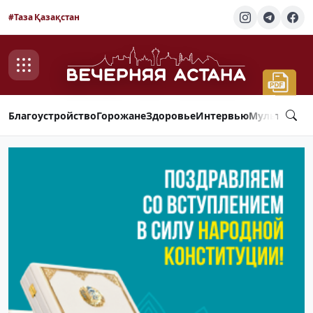
#Таза Қазақстан
Благоустройство
Горожане
Здоровье
Интервью
Мультимед