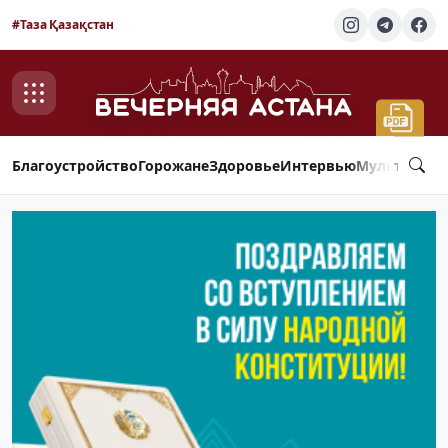
#Таза Қазақстан
Благоустройство
Горожане
Здоровье
Интервью
Мультимед