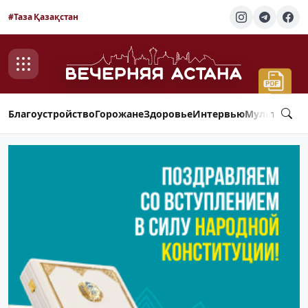
#Таза Қазақстан
Благоустройство
Горожане
Здоровье
Интервью
Мультимед