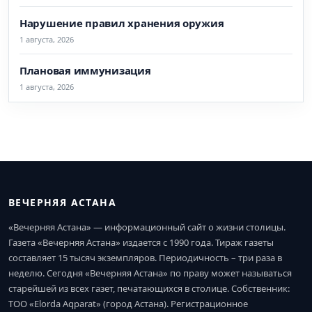
Нарушение правил хранения оружия
1 августа, 2026
Плановая иммунизация
1 августа, 2026
ВЕЧЕРНЯЯ АСТАНА
«Вечерняя Астана» — информационный сайт о жизни столицы.
Газета «Вечерняя Астана» издается с 1990 года. Тираж газеты
составляет 15 тысяч экземпляров. Периодичность – три раза в
неделю. Сегодня «Вечерняя Астана» по праву может называться
старейшей из всех газет, печатающихся в столице. Собственник:
ТОО «Elorda Aqparat» (город Астана). Регистрационное