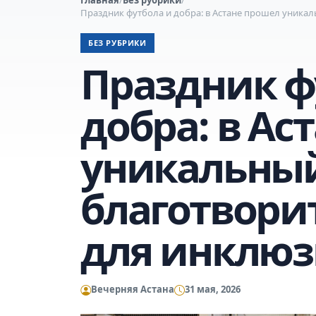
Праздник футбола и добра: в Астане прошел уника
БЕЗ РУБРИКИ
Праздник ф
добра: в Ас
уникальны
благотвори
для инклюз
Вечерняя Астана
31 мая, 2026