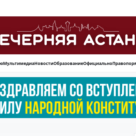
ью
Мультимедиа
Новости
Образование
Официально
Правопор