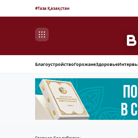
#Таза Қазақстан
Благоустройство
Горожане
Здоровье
Интерв
Главная
/
Без рубрики
/