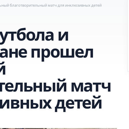
льный благотворительный матч для инклюзивных детей
утбола и
тане прошел
й
тельный матч
ивных детей