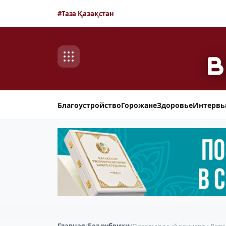
#Таза Қазақстан
Благоустройство
Горожане
Здоровье
Интерв
Главная
/
Без рубрики
/
Праздничный концерт «Дети 