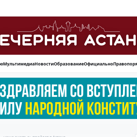
ью
Мультимедиа
Новости
Образование
Официально
Правопор
– наше счастье» пройдет в Астане