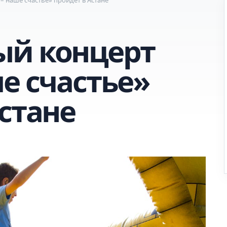
ый концерт
е счастье»
стане