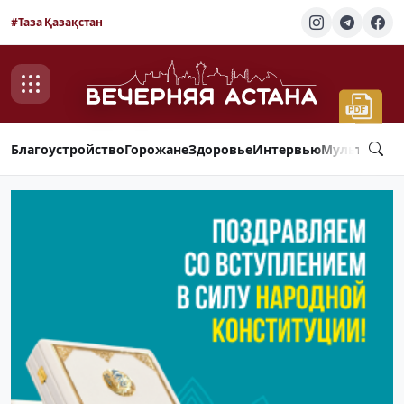
#Таза Қазақстан
Благоустройство
Горожане
Здоровье
Интервью
Мультимед