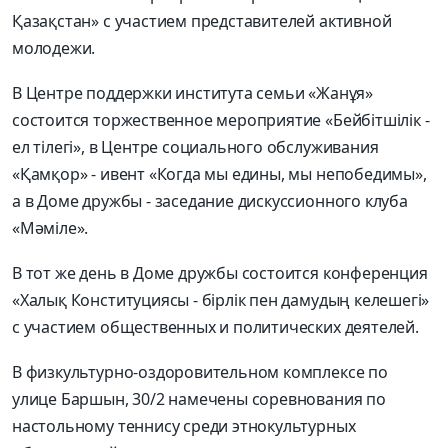
Қазақстан» с участием представителей активной
молодежи.
В Центре поддержки института семьи «Жанұя»
состоится торжественное мероприятие «Бейбітшілік -
ел тілегі», в Цент­ре социального обслуживания
«Қамқор» - ивент «Когда мы едины, мы непобедимы»,
а в Доме дружбы - заседание дискуссионного клуба
«Мәміле».
В тот же день в Доме дружбы состоится конференция
«Халық Конституциясы - бірлік пен дамудың келешегі»
с учас­тием общественных и политических деятелей.
В физкультурно-оздоровительном комплексе по
улице Баршын, 30/2 намечены соревнования по
настольному теннису среди этнокультурных