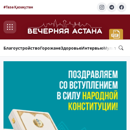
#Таза Қазақстан
Благоустройство
Горожане
Здоровье
Интервью
Мультимед