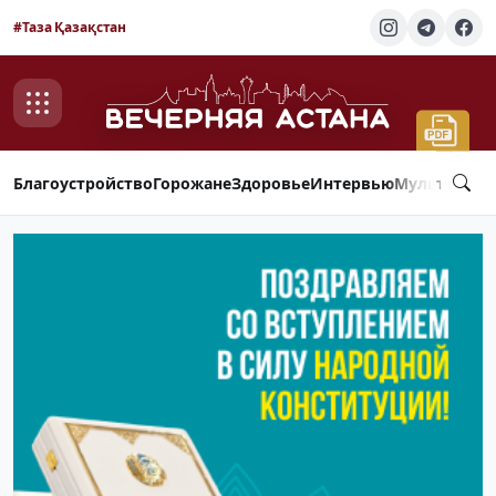
#Таза Қазақстан
Благоустройство
Горожане
Здоровье
Интервью
Мультимед