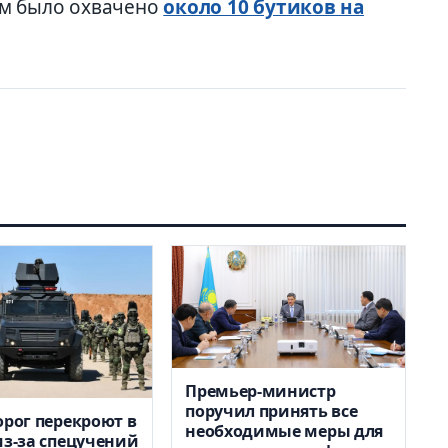
ем было охвачено
около 10 бутиков на
Премьер-министр
поручил принять все
орог перекроют в
необходимые меры для
из-за спецучений