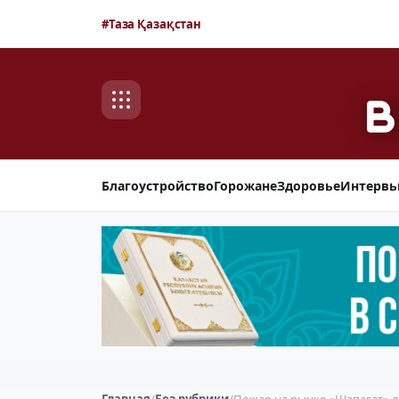
#Таза Қазақстан
Благоустройство
Горожане
Здоровье
Интерв
Главная
/
Без рубрики
/
Пожар на рынке «Шапагат» 