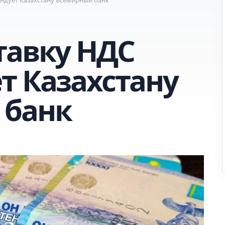
тавку НДС
т Казахстану
 банк