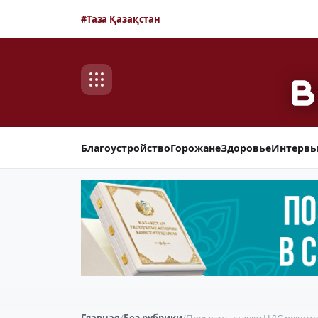
#Таза Қазақстан
Благоустройство
Горожане
Здоровье
Интерв
Главная
/
Без рубрики
/
Повысить ставку НДС рекоме