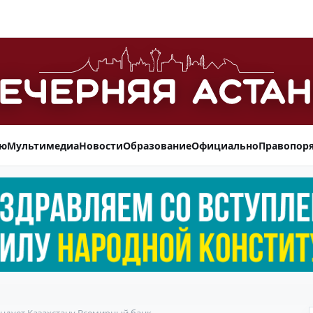
ью
Мультимедиа
Новости
Образование
Официально
Правопор
ндует Казахстану Всемирный банк