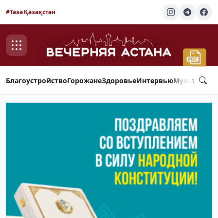
#Таза Қазақстан
Благоустройство
Горожане
Здоровье
Интервью
Мультимед