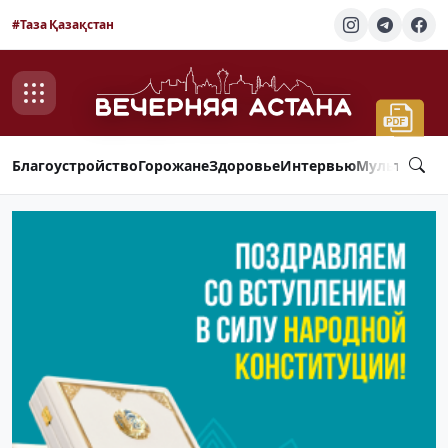
#Таза Қазақстан
Благоустройство
Горожане
Здоровье
Интервью
Мультимед