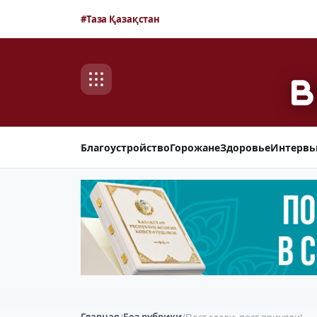
#Таза Қазақстан
Благоустройство
Горожане
Здоровье
Интерв
Главная
/
Без рубрики
/
Пост сдали, пост приняли!