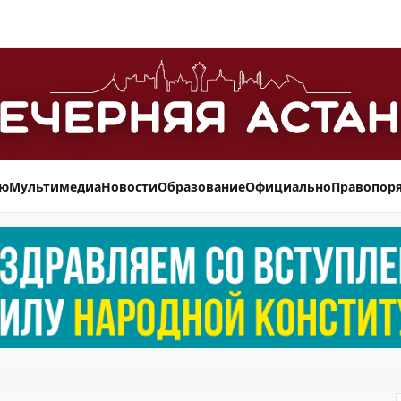
ью
Мультимедиа
Новости
Образование
Официально
Правопор