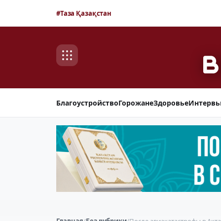
#Таза Қазақстан
Благоустройство
Горожане
Здоровье
Интерв
Главная
/
Без рубрики
/
После авиакатастрофы в Акт