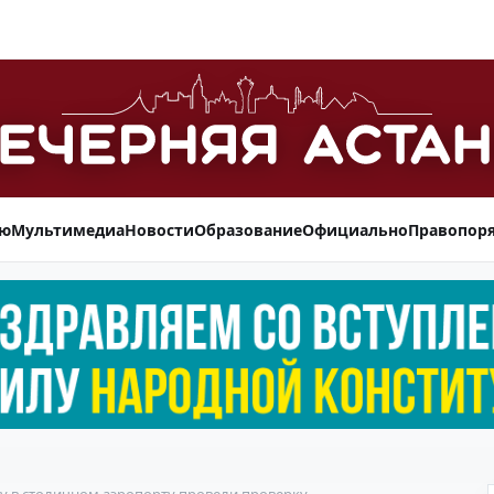
ью
Мультимедиа
Новости
Образование
Официально
Правопор
ау в столичном аэропорту провели проверку