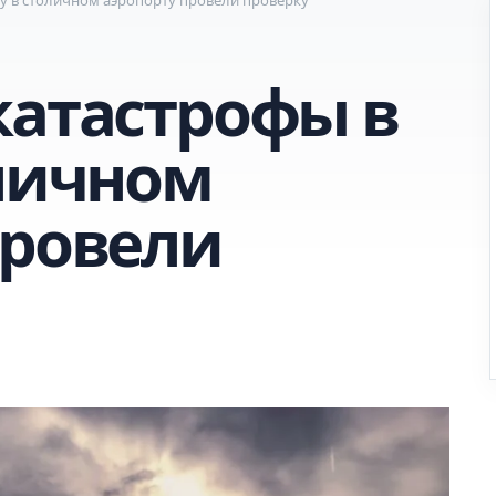
катастрофы в
оличном
провели