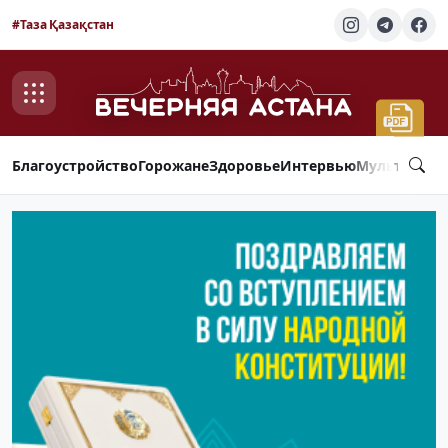
#Таза Қазақстан
Благоустройство
Горожане
Здоровье
Интервью
Мультимед