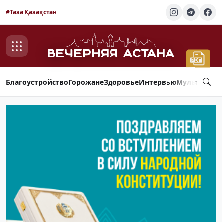
#Таза Қазақстан
Благоустройство
Горожане
Здоровье
Интервью
Мультимед