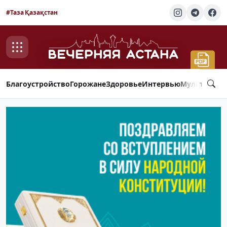
#Таза Қазақстан
Благоустройство
Горожане
Здоровье
Интервью
Мультимед