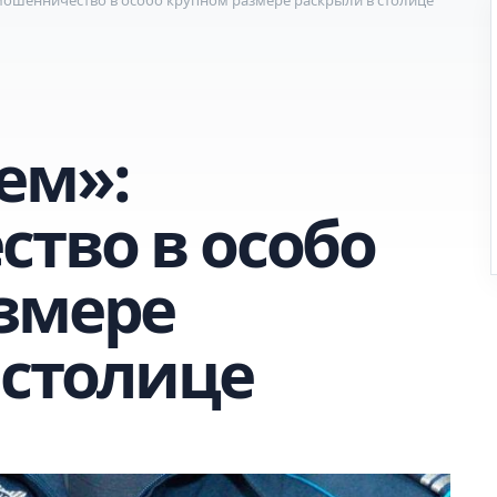
ем»:
тво в особо
змере
 столице