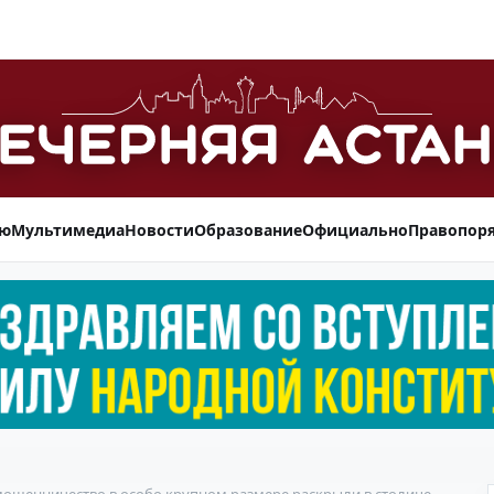
ью
Мультимедиа
Новости
Образование
Официально
Правопор
ошенничество в особо крупном размере раскрыли в столице