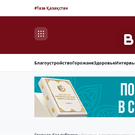
#Таза Қазақстан
Благоустройство
Горожане
Здоровье
Интерв
Главная
/
Без рубрики
/
«Помощь с поступлением»: м