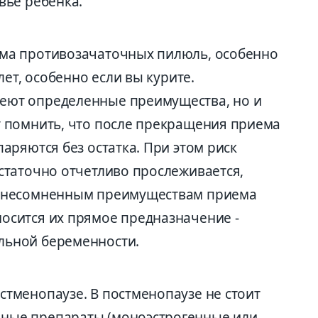
вье ребенка.
ема противозачаточных пилюль, особенно
 лет, особенно если вы курите.
еют определенные преимущества, но и
т помнить, что после прекращения приема
паряются без остатка. При этом риск
остаточно отчетливо прослеживается,
К несомненным преимуществам приема
осится их прямое предназначение -
льной беременности.
стменопаузе. В постменопаузе не стоит
ные препараты (моноэстрогенные или