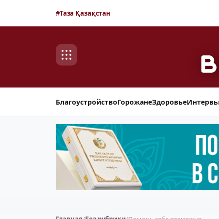
#Таза Қазақстан
Благоустройство
Горожане
Здоровье
Интерв
Главная
/
Без рубрики
/
Помочь себе возможно