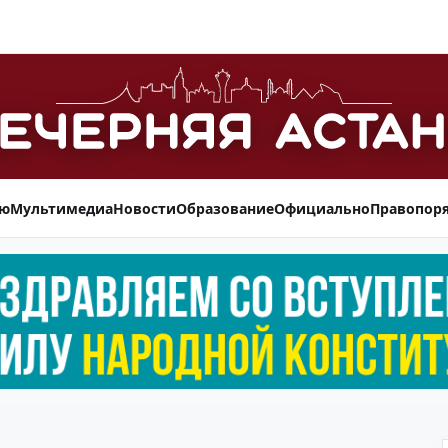
ью
Мультимедиа
Новости
Образование
Официально
Правопор