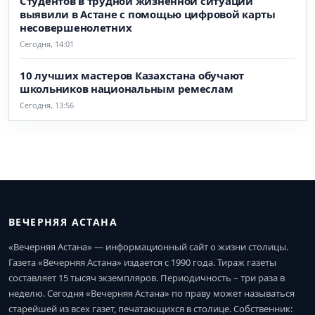
Студентов в трудной жизненной ситуации
выявили в Астане с помощью цифровой карты
несовершенолетних
Сегодня, 14:01
10 лучших мастеров Казахстана обучают
школьников национальным ремеслам
Сегодня, 13:56
ВЕЧЕРНЯЯ АСТАНА
«Вечерняя Астана» — информационный сайт о жизни столицы.
Газета «Вечерняя Астана» издается с 1990 года. Тираж газеты
составляет 15 тысяч экземпляров. Периодичность – три раза в
неделю. Сегодня «Вечерняя Астана» по праву может называться
старейшей из всех газет, печатающихся в столице. Собственник: