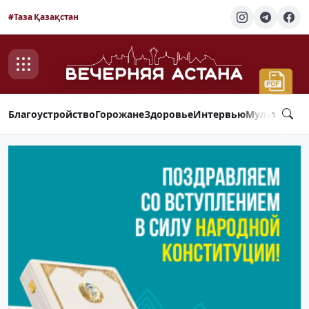
#Таза Қазақстан
Благоустройство
Горожане
Здоровье
Интервью
Мультимед