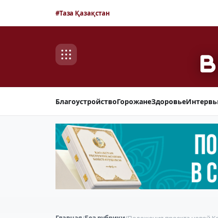
#Таза Қазақстан
Благоустройство
Горожане
Здоровье
Интерв
Главная
/
Без рубрики
/
Положения проекта новой Ко