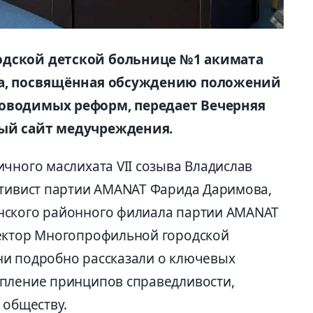
одской детской больнице №1 акимата
еча, посвящённая обсуждению положений
роводимых реформ, передает Вечерняя
ный сайт медучреждения.
чного маслихата VII созыва Владислав
ктивист партии AMANAT Фарида Даримова,
нского районного филиала партии AMANAT
ректор Многопрофильной городской
ни подробно рассказали о ключевых
епление принципов справедливости,
 обществу.