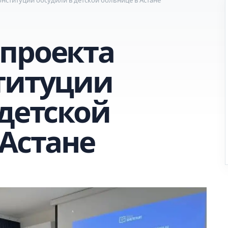
проекта
титуции
 детской
 Астане