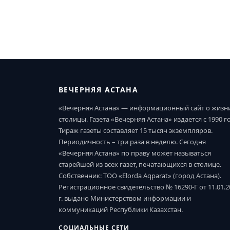
ВЕЧЕРНЯЯ АСТАНА
«Вечерняя Астана» — информационный сайт о жизн
столицы. Газета «Вечерняя Астана» издается с 1990 г
Тираж газеты составляет 15 тысяч экземпляров.
Периодичность – три раза в неделю. Сегодня
«Вечерняя Астана» по праву может называться
старейшей из всех газет, печатающихся в столице.
Собственник: ТОО «Elorda Aqparat» (город Астана).
Регистрационное свидетельство № 16290-Г от 11.01.2
г. выдано Министерством информации и
коммуникаций Республики Казахстан.
СОЦИАЛЬНЫЕ СЕТИ