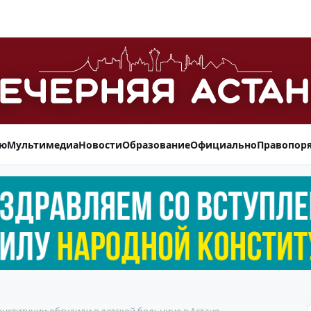
ью
Мультимедиа
Новости
Образование
Официально
Правопор
нституции обсудили в детской больнице в Астане